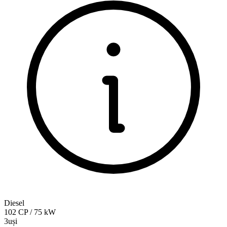
Diesel
102
CP
/
75
kW
3uși