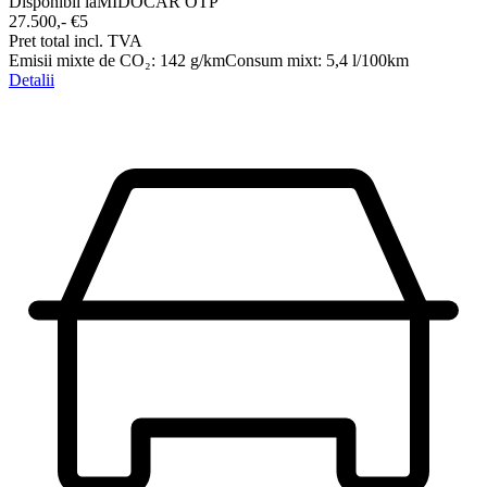
Disponibil la
MIDOCAR OTP
27.500,-‍ €
5
Pret total incl. TVA
Emisii mixte de CO₂
:
142
g/km
Consum mixt
:
5,4
l/100km
Detalii