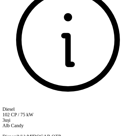
Diesel
102
CP
/
75
kW
3uși
Alb Candy