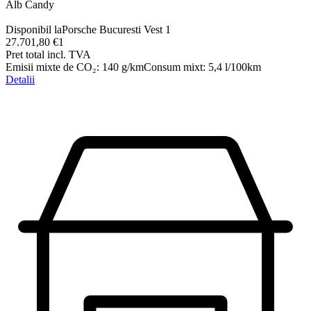
Alb Candy
Disponibil la
Porsche Bucuresti Vest 1
27.701,80 €
1
Pret total incl. TVA
Emisii mixte de CO₂
:
140
g/km
Consum mixt
:
5,4
l/100km
Detalii